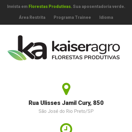
Invista em
Florestas Produtivas.
Sua aposentadoria verde.
Área Restrita
Programa Trainee
Idioma
Rua Ulisses Jamil Cury, 850
São José do Rio Preto/SP