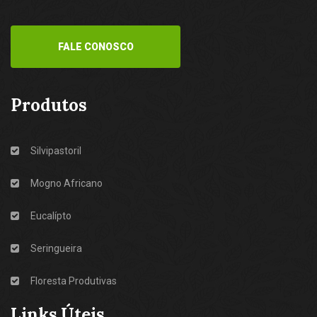
FALE CONOSCO
Produtos
Silvipastoril
Mogno Africano
Eucalípto
Seringueira
Floresta Produtivas
Links Úteis