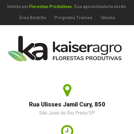
Invista em
Florestas Produtivas.
Sua aposentadoria verde.
Área Restrita
Programa Trainee
Idioma
Rua Ulisses Jamil Cury, 850
São José do Rio Preto/SP