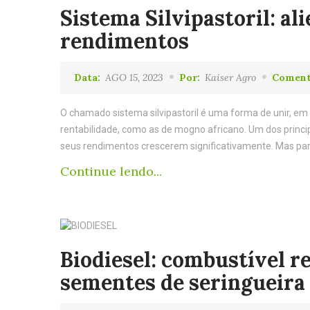
Sistema Silvipastoril: a
rendimentos
Data:
AGO 15, 2023
Por:
Kaiser Agro
Coment
O chamado sistema silvipastoril é uma forma de unir, em
rentabilidade, como as de mogno africano. Um dos princip
seus rendimentos crescerem significativamente. Mas para 
Continue lendo...
Biodiesel: combustível 
sementes de seringueira