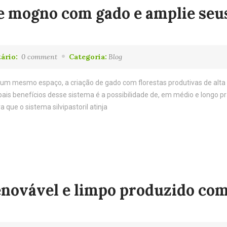
lie mogno com gado e amplie seu
ário:
0 comment
Categoria:
Blog
 um mesmo espaço, a criação de gado com florestas produtivas de alta
ais benefícios desse sistema é a possibilidade de, em médio e longo pr
que o sistema silvipastoril atinja
renovável e limpo produzido co