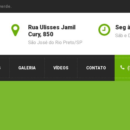
verde.
Rua Ulisses Jamil
Seg à
Cury, 850
Sáb e 
São José do Rio Preto/SP
(
G
GALERIA
VÍDEOS
CONTATO