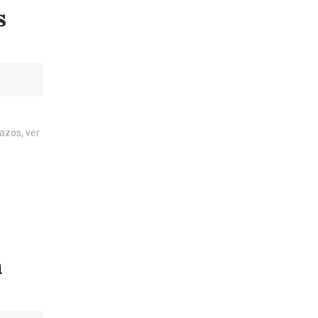
s
azos, ver
m