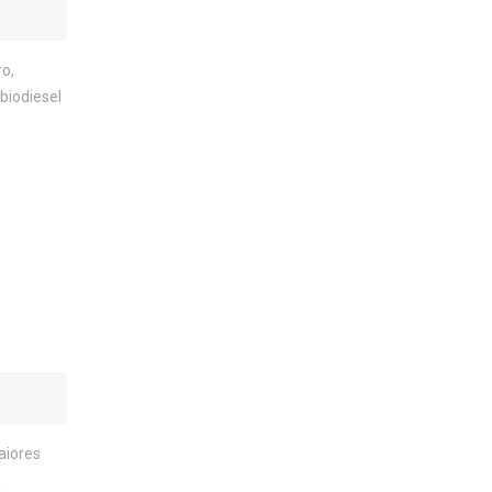
ro,
biodiesel
aiores
a