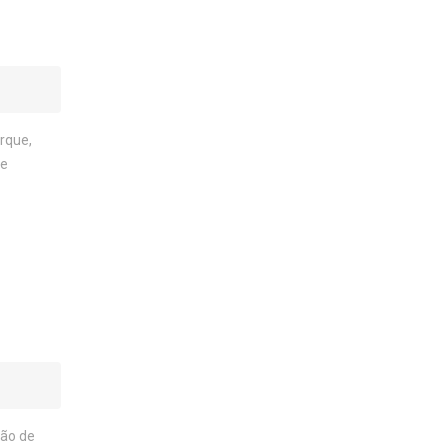
rque,
de
ção de