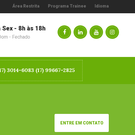
Área Restrita
Programa Trainee
Idioma
 Sex - 8h às 18h
Dom - Fechado
17) 3014-6083 (17) 99667-2825
ENTRE EM CONTATO