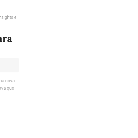
ara
uma nova
nava que