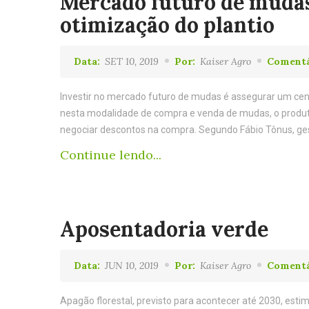
Mercado futuro de mudas
otimização do plantio
Data:
SET 10, 2019
Por:
Kaiser Agro
Comentá
Investir no mercado futuro de mudas é assegurar um cen
nesta modalidade de compra e venda de mudas, o produto
negociar descontos na compra. Segundo Fábio Tônus, ges
Continue lendo...
Aposentadoria verde
Data:
JUN 10, 2019
Por:
Kaiser Agro
Comentá
Apagão florestal, previsto para acontecer até 2030, est